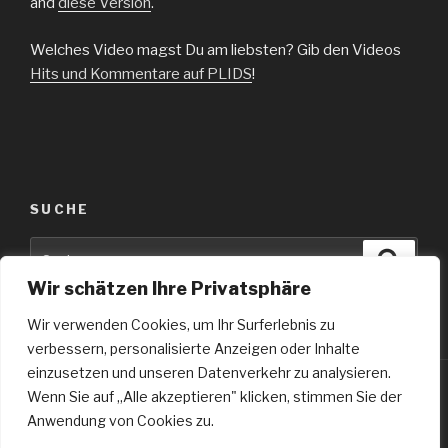
and
diese Version
.
Welches Video magst Du am liebsten? Gib den Videos
Hits und Kommentare auf PLIDS
!
SUCHE
Suche
Suche
nach:
Wir schätzen Ihre Privatsphäre
Wir verwenden Cookies, um Ihr Surferlebnis zu
verbessern, personalisierte Anzeigen oder Inhalte
einzusetzen und unseren Datenverkehr zu analysieren.
Wenn Sie auf „Alle akzeptieren" klicken, stimmen Sie der
Facebook
Twitter
Instagram
Anwendung von Cookies zu.