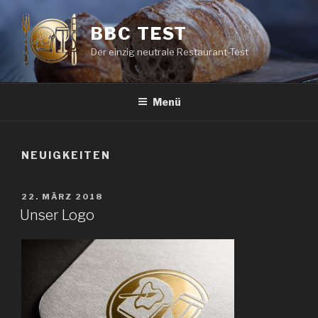
Zum
Inhalt
BBC TEST
springen
Der einzig neutrale Restaurant-Test
Menü
NEUIGKEITEN
VERÖFFENTLICHT
22. MÄRZ 2018
AM
Unser Logo